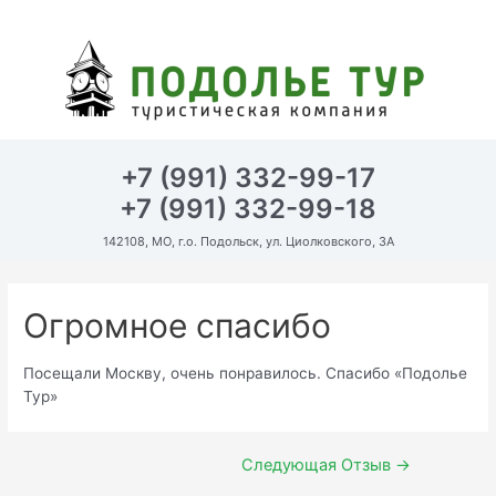
Перейти
к
содержимому
+7 (991) 332-99-17
+7 (991) 332-99-18
142108, МО, г.о. Подольск, ул. Циолковского, 3А
Огромное спасибо
Посещали Москву, очень понравилось. Спасибо «Подолье
Тур»
Навигация
Следующая Отзыв
→
по